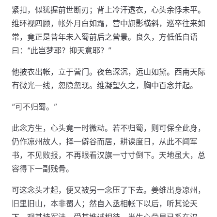
紧扣，似犹握前世断刃；背上冷汗透衣，心头余悸未平。
维环视四顾，帐外月白如霜，营中旗影横斜，巡卒往来如
常，竟正是昔年未入蜀前后之营景。良久，方低低自语
曰：“此岂梦耶？抑天意耶？”
他披衣出帐，立于营门。夜色深沉，远山如黛。西南天际
有微光一线，忽隐忽现。维凝望久之，胸中百念并起。
“可不归蜀。”
此念方生，心头竟一时微动。若不归蜀，则可保全此身，
仍作凉州故人，择一僻谷而居，耕读度日，从此不闻军
书，不见败报，不再眼看汉旗一寸寸倒下。天地虽大，总
容得下一副残骨。
可这念头才起，便又被另一念压了下去。姜维出身凉州，
旧里旧山，本非蜀人；然自入丞相帐下以后，听其论天