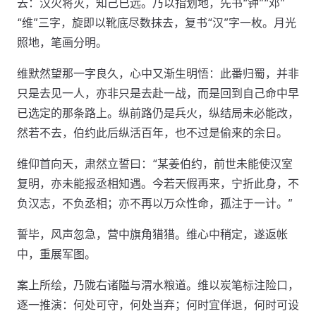
去：汉火将灭，知己已远。乃以指划地，先书“钟”“邓”
“维”三字，旋即以靴底尽数抹去，复书“汉”字一枚。月光
照地，笔画分明。
维默然望那一字良久，心中又渐生明悟：此番归蜀，并非
只是去见一人，亦非只是去赴一战，而是回到自己命中早
已选定的那条路上。纵前路仍是兵火，纵结局未必能改，
然若不去，伯约此后纵活百年，也不过是偷来的余日。
维仰首向天，肃然立誓曰：“某姜伯约，前世未能使汉室
复明，亦未能报丞相知遇。今若天假再来，宁折此身，不
负汉志，不负丞相；亦不再以万众性命，孤注于一计。”
誓毕，风声忽急，营中旗角猎猎。维心中稍定，遂返帐
中，重展军图。
案上所绘，乃陇右诸隘与渭水粮道。维以炭笔标注险口，
逐一推演：何处可守，何处当弃；何时宜佯退，何时可设