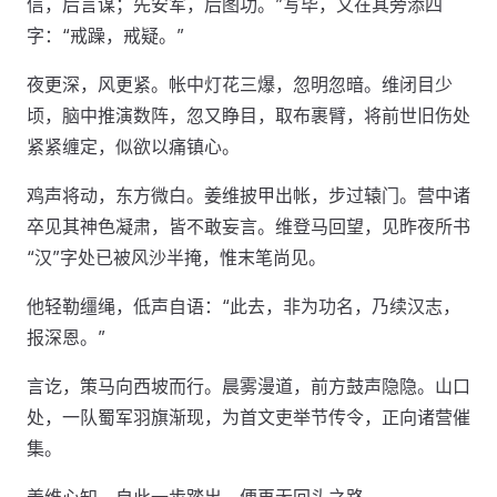
信，后言谋；先安军，后图功。”写毕，又在其旁添四
字：“戒躁，戒疑。”
夜更深，风更紧。帐中灯花三爆，忽明忽暗。维闭目少
顷，脑中推演数阵，忽又睁目，取布裹臂，将前世旧伤处
紧紧缠定，似欲以痛镇心。
鸡声将动，东方微白。姜维披甲出帐，步过辕门。营中诸
卒见其神色凝肃，皆不敢妄言。维登马回望，见昨夜所书
“汉”字处已被风沙半掩，惟末笔尚见。
他轻勒缰绳，低声自语：“此去，非为功名，乃续汉志，
报深恩。”
言讫，策马向西坡而行。晨雾漫道，前方鼓声隐隐。山口
处，一队蜀军羽旗渐现，为首文吏举节传令，正向诸营催
集。