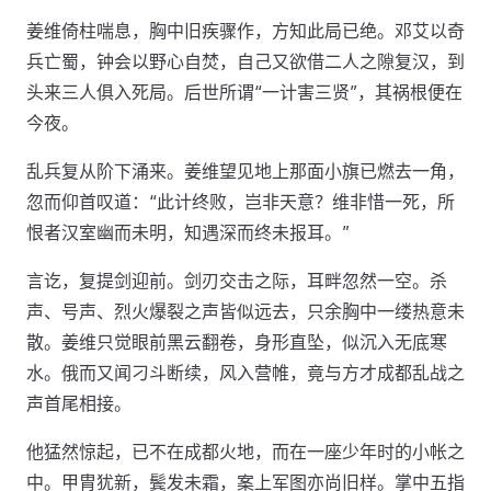
姜维倚柱喘息，胸中旧疾骤作，方知此局已绝。邓艾以奇
兵亡蜀，钟会以野心自焚，自己又欲借二人之隙复汉，到
头来三人俱入死局。后世所谓“一计害三贤”，其祸根便在
今夜。
乱兵复从阶下涌来。姜维望见地上那面小旗已燃去一角，
忽而仰首叹道：“此计终败，岂非天意？维非惜一死，所
恨者汉室幽而未明，知遇深而终未报耳。”
言讫，复提剑迎前。剑刃交击之际，耳畔忽然一空。杀
声、号声、烈火爆裂之声皆似远去，只余胸中一缕热意未
散。姜维只觉眼前黑云翻卷，身形直坠，似沉入无底寒
水。俄而又闻刁斗断续，风入营帷，竟与方才成都乱战之
声首尾相接。
他猛然惊起，已不在成都火地，而在一座少年时的小帐之
中。甲胄犹新，鬓发未霜，案上军图亦尚旧样。掌中五指