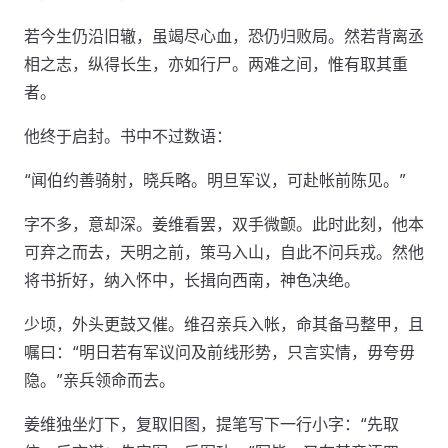
若今生仍沿旧辙，虽竭尽心血，恐仍归败局。然若背离丞
相之志，纵得长生，亦如行尸。两难之间，惟有取其重
者。
他终于启封。书中不过数语：
“闻伯约善骑射，晓兵略。明旦军议，可赴帐前陈见。”
字不多，意却深。姜维看罢，双手微颤。此时此刻，他本
可弃之而去，天明之前，策马入山，自此不问兵戎。然他
将书折好，纳入怀中，长揖向西南，神色决绝。
少顷，外头更鼓又催。维召亲兵入帐，命其备马整甲，且
嘱曰：“明日若有军议问及前线形势，只言实情，毋夸毋
隐。”亲兵领命而去。
姜维独坐灯下，复取旧图，提笔写下一行小字：“先取