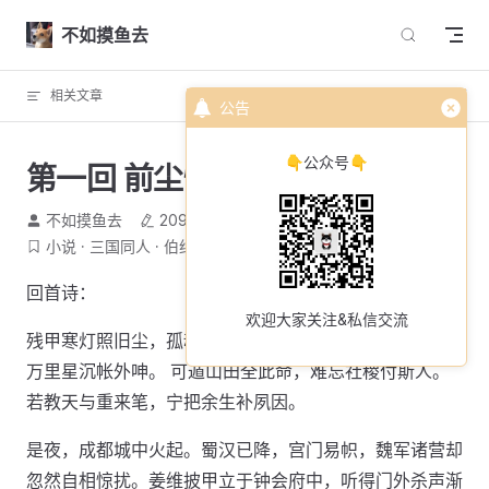
Skip to content
不如摸鱼去
相关文章
回到顶部
公告
👇公众号👇
第一回 前尘惊旧梦 今夜问归心
不如摸鱼去
2096 个字
8 分钟
小说
三国同人
伯约残局
回首诗：
欢迎大家关注&私信交流
残甲寒灯照旧尘，孤魂一梦返青春。 三贤血冷风中泣，
万里星沉帐外呻。 可遁山田全此命，难忘社稷付斯人。
若教天与重来笔，宁把余生补夙因。
是夜，成都城中火起。蜀汉已降，宫门易帜，魏军诸营却
忽然自相惊扰。姜维披甲立于钟会府中，听得门外杀声渐