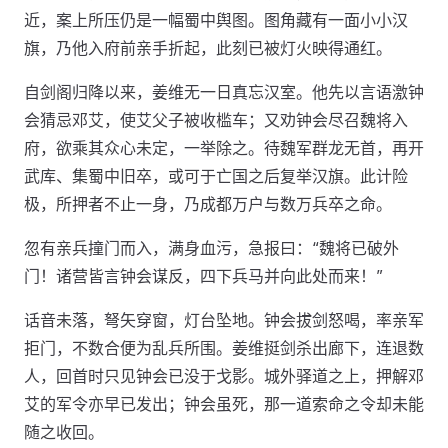
近，案上所压仍是一幅蜀中舆图。图角藏有一面小小汉
旗，乃他入府前亲手折起，此刻已被灯火映得通红。
自剑阁归降以来，姜维无一日真忘汉室。他先以言语激钟
会猜忌邓艾，使艾父子被收槛车；又劝钟会尽召魏将入
府，欲乘其众心未定，一举除之。待魏军群龙无首，再开
武库、集蜀中旧卒，或可于亡国之后复举汉旗。此计险
极，所押者不止一身，乃成都万户与数万兵卒之命。
忽有亲兵撞门而入，满身血污，急报曰：“魏将已破外
门！诸营皆言钟会谋反，四下兵马并向此处而来！”
话音未落，弩矢穿窗，灯台坠地。钟会拔剑怒喝，率亲军
拒门，不数合便为乱兵所围。姜维挺剑杀出廊下，连退数
人，回首时只见钟会已没于戈影。城外驿道之上，押解邓
艾的军令亦早已发出；钟会虽死，那一道索命之令却未能
随之收回。