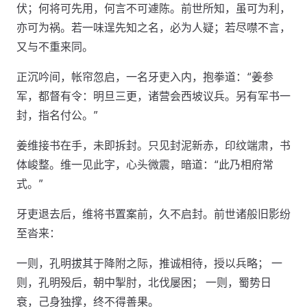
伏；何将可先用，何言不可遽陈。前世所知，虽可为利，
亦可为祸。若一味逞先知之名，必为人疑；若尽噤不言，
又与不重来同。
正沉吟间，帐帘忽启，一名牙吏入内，抱拳道：“姜参
军，都督有令：明旦三更，诸营会西坡议兵。另有军书一
封，指名付公。”
姜维接书在手，未即拆封。只见封泥新赤，印纹端肃，书
体峻整。维一见此字，心头微震，暗道：“此乃相府常
式。”
牙吏退去后，维将书置案前，久不启封。前世诸般旧影纷
至沓来：
一则，孔明拔其于降附之际，推诚相待，授以兵略； 一
则，孔明殁后，朝中掣肘，北伐屡困； 一则，蜀势日
衰，己身独撑，终不得善果。