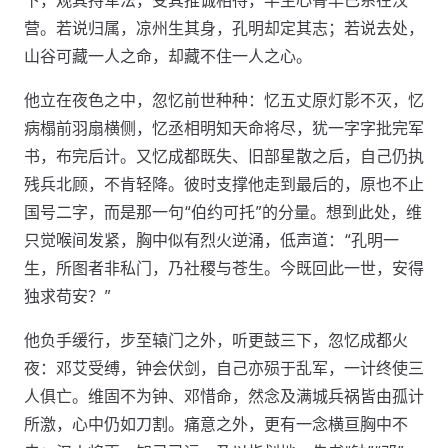
下，观其持军法，受其推诚相待，半生心骨早已系在汉
营。若说归属，凉州生其身，孔明却定其志；若说去处，
山谷可藏一人之命，却藏不住一人之心。
他立在夜色之中，忽忆前世种种：忆五丈原灯影不灭，忆
病榻前羽扇横侧，忆丞相明知天命将尽，犹一字字批完军
书，布完后计。又忆成都既失、旧部星散之后，自己仍执
残兵北顾，不肯轻降。彼时支撑他走到最后的，原也不止
国号二字，而是那一句“伯约可托”的分量。想到此处，维
只觉喉间发紧，胸中似有烈火逆涌，低声道：“孔明一
生，所图者非私门，乃社稷与苍生。今既回此一世，安得
独求苟安？”
他负手缓行，步至辕门之外，听更鼓三下，忽忆成都火
夜：邓艾受缚，钟会伏剑，自己亦殒于乱军，一计终使三
人俱亡。维固不为钟、邓惜命，然念及满城兵祸皆由孤计
所激，心中仍如刀割。痛意之外，更有一念横亘胸中不