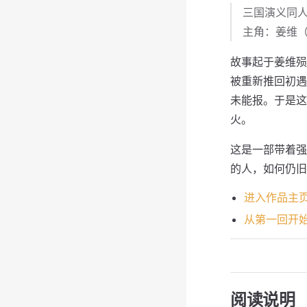
三国演义同人 
主角：姜维（
故事起于姜维殒
被重新推回初遇
未能报。于是这
火。
这是一部带着强
的人，如何仍旧
进入作品主
从第一回开
阅读说明