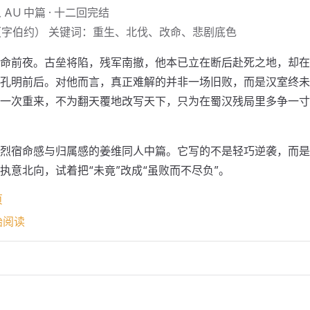
AU 中篇 · 十二回完结
字伯约） 关键词：重生、北伐、改命、悲剧底色
命前夜。古垒将陷，残军南撤，他本已立在断后赴死之地，却在
孔明前后。对他而言，真正难解的并非一场旧败，而是汉室终未
一次重来，不为翻天覆地改写天下，只为在蜀汉残局里多争一寸
烈宿命感与归属感的姜维同人中篇。它写的不是轻巧逆袭，而是
执意北向，试着把“未竟”改成“虽败而不尽负”。
页
始阅读