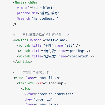
    <
NavSearchBar
      v-model
=
"searchText"
      placeholder
=
"搜索订单号"
      @search
=
"handleSearch"
    />
    <!-- 自动推荐合适的组件库组件 -->
    <
wd-tabs
 v-model
=
"activeTab"
>
      <
wd-tab
 title
=
"全部"
 name
=
"all"
 />
      <
wd-tab
 title
=
"待付款"
 name
=
"pending"
 />
      <
wd-tab
 title
=
"已完成"
 name
=
"completed"
 />
    </
wd-tabs
>
    <!-- 智能组合业务组件 -->
    <
view
 class
=
"order-list"
>
      <
template
 v-if
=
"
!
loading
"
>
        <
view
          v-for
=
"order in orderList"
          :key
=
"order.id"
          class
=
"order-item"