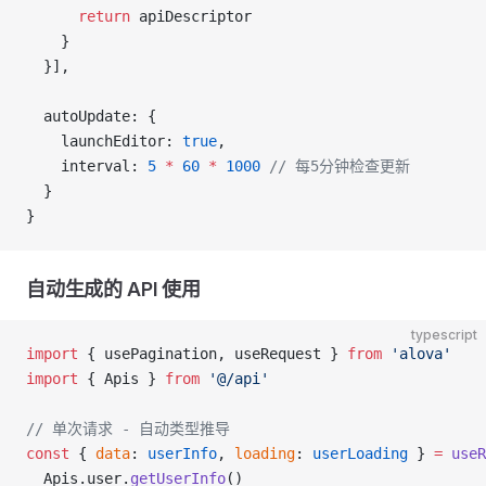
      return
 apiDescriptor
    }
  }],
  autoUpdate: {
    launchEditor: 
true
,
    interval: 
5
 *
 60
 *
 1000
 // 每5分钟检查更新
  }
}
自动生成的 API 使用
typescript
import
 { usePagination, useRequest } 
from
 'alova'
import
 { Apis } 
from
 '@/api'
// 单次请求 - 自动类型推导
const
 { 
data
: 
userInfo
, 
loading
: 
userLoading
 } 
=
 useR
  Apis.user.
getUserInfo
()