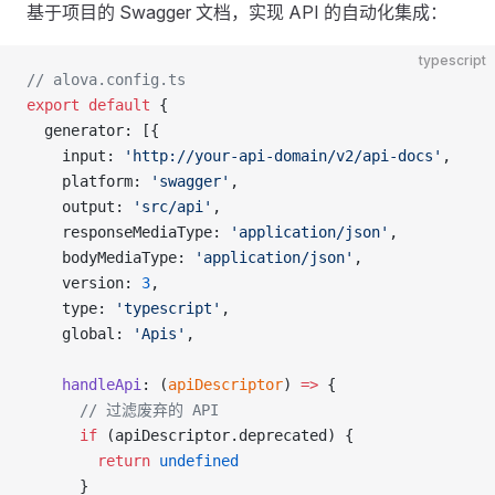
基于项目的 Swagger 文档，实现 API 的自动化集成：
typescript
// alova.config.ts
export
 default
 {
  generator: [{
    input: 
'http://your-api-domain/v2/api-docs'
,
    platform: 
'swagger'
,
    output: 
'src/api'
,
    responseMediaType: 
'application/json'
,
    bodyMediaType: 
'application/json'
,
    version: 
3
,
    type: 
'typescript'
,
    global: 
'Apis'
,
    handleApi
: (
apiDescriptor
) 
=>
 {
      // 过滤废弃的 API
      if
 (apiDescriptor.deprecated) {
        return
 undefined
      }