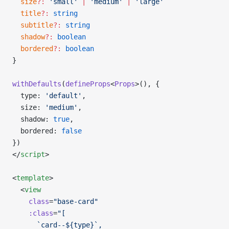
  size
?:
 'small'
 |
 'medium'
 |
 'large'
  title
?:
 string
  subtitle
?:
 string
  shadow
?:
 boolean
  bordered
?:
 boolean
}
withDefaults
(
defineProps
<
Props
>(), {
  type: 
'default'
,
  size: 
'medium'
,
  shadow: 
true
,
  bordered: 
false
})
</
script
>
<
template
>
  <
view
    class
=
"base-card"
    :class
=
"[
      `card--${type}`,