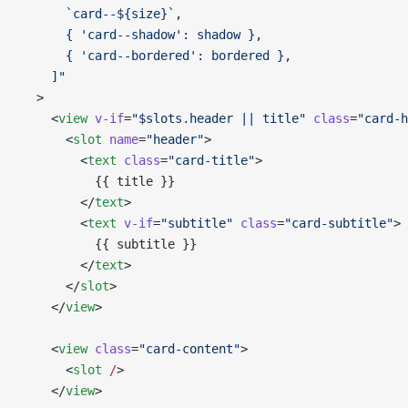
      `card--${size}`,
      { 'card--shadow': shadow },
      { 'card--bordered': bordered },
    ]"
  >
    <
view
 v-if
=
"$slots.header || title"
 class
=
"card-h
      <
slot
 name
=
"header"
>
        <
text
 class
=
"card-title"
>
          {{ title }}
        </
text
>
        <
text
 v-if
=
"subtitle"
 class
=
"card-subtitle"
>
          {{ subtitle }}
        </
text
>
      </
slot
>
    </
view
>
    <
view
 class
=
"card-content"
>
      <
slot
 /
>
    </
view
>