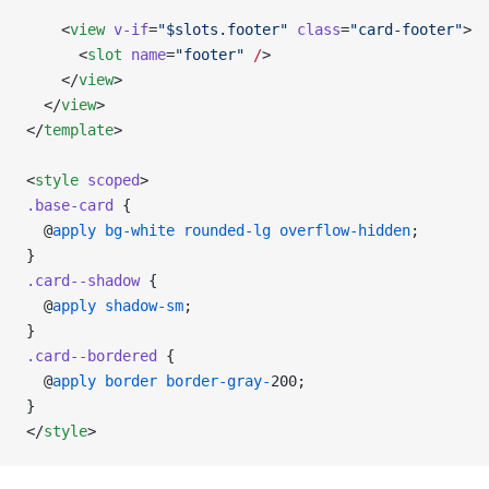
    <
view
 v-if
=
"$slots.footer"
 class
=
"card-footer"
>
      <
slot
 name
=
"footer"
 /
>
    </
view
>
  </
view
>
</
template
>
<
style
 scoped
>
.base-card
 {
  @
apply
 bg-white
 rounded-lg
 overflow-hidden
;
}
.card--shadow
 {
  @
apply
 shadow-sm
;
}
.card--bordered
 {
  @
apply
 border
 border-gray-
200;
}
</
style
>