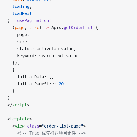
  loading
,
  loadNext
} 
=
 usePagination
(
  (
page
, 
size
) 
=>
 Apis.
getOrderList
({
    page,
    size,
    status: activeTab.value,
    keyword: searchText.value
  }),
  {
    initialData: [],
    initialPageSize: 
20
  }
)
</
script
>
<
template
>
  <
view
 class
=
"order-list-page"
>
    <!-- Trae 优先推荐项目组件 -->