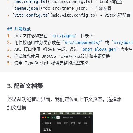
-
 [
uno.config.ts
](
mdc:uno.config.ts
) - UnoCSS配置
-
 [
theme.json
](
mdc:src/theme.json
) - 主题配置
-
 [
vite.config.ts
](
mdc:vite.config.ts
) - Vite构建配置
## 开发规范
1.
 页面文件必须放在 
`src/pages/`
 目录下
2.
 组件按通用性分类存放在 
`src/components/`
 或 
`src/busi
3.
 API 接口使用 Alova 生成，通过 
`pnpm alova-gen`
 命令
4.
 样式优先使用 UnoCSS，支持响应式设计和主题切换
5.
 使用 TypeScript 提供完整的类型定义
3. 配置文档集
还是AI功能管理界面，我们定位到上下文页签，选择添
加文档集