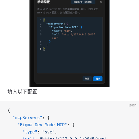
填入以下配置
json
{
  "mcpServers"
: {
    "Figma Dev Mode MCP"
: {
      "type"
: 
"sse"
,
      "url"
: 
"http://127.0.0.1:3845/mcp"