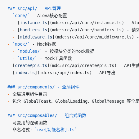
### src/api/ - API管理
-
 `core/`
 - Alova核心配置
  -
 [
instance.ts
](
mdc:src/api/core/instance.ts
) - A
  -
 [
handlers.ts
](
mdc:src/api/core/handlers.ts
) - 
  -
 [
middleware.ts
](
mdc:src/api/core/middleware.ts
) 
-
 `mock/`
 - Mock数据
  -
 `modules/`
 - 按模块分类的Mock数据
  -
 `utils/`
 - Mock工具函数
-
 [
createApis.ts
](
mdc:src/api/createApis.ts
) - API
-
 [
index.ts
](
mdc:src/api/index.ts
) - API导出
### src/components/ - 全局组件
-
 全局通用组件目录
-
 包含 GlobalToast、GlobalLoading、GlobalMessage 
### src/composables/ - 组合式函数
-
 可复用的逻辑函数
-
 命名格式: 
`use[功能名称].ts`