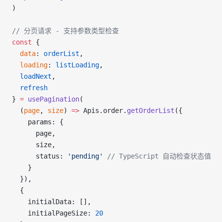
)
// 分页请求 - 支持参数类型检查
const
 {
  data
: 
orderList
,
  loading
: 
listLoading
,
  loadNext
,
  refresh
} 
=
 usePagination
(
  (
page
, 
size
) 
=>
 Apis.order.
getOrderList
({
    params: {
      page,
      size,
      status: 
'pending'
 // TypeScript 自动检查状态值
    }
  }),
  {
    initialData: [],
    initialPageSize: 
20