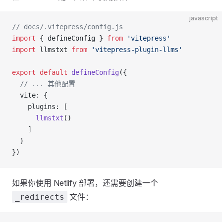
javascript
// docs/.vitepress/config.js
import
 { defineConfig } 
from
 'vitepress'
import
 llmstxt 
from
 'vitepress-plugin-llms'
export
 default
 defineConfig
({
  // ... 其他配置
  vite: {
    plugins: [
      llmstxt
()
    ]
  }
})
如果你使用 Netlify 部署，还需要创建一个
文件：
_redirects