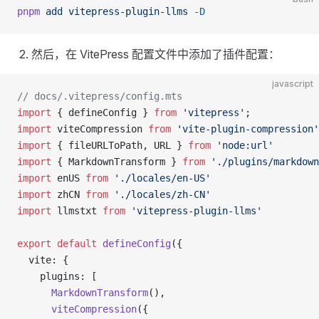
pnpm
 add
 vitepress-plugin-llms
 -D
然后，在 VitePress 配置文件中添加了插件配置：
javascript
// docs/.vitepress/config.mts
import
 { defineConfig } 
from
 'vitepress'
;
import
 viteCompression 
from
 'vite-plugin-compression'
import
 { fileURLToPath, URL } 
from
 'node:url'
import
 { MarkdownTransform } 
from
 './plugins/markdown
import
 enUS 
from
 './locales/en-US'
import
 zhCN 
from
 './locales/zh-CN'
import
 llmstxt 
from
 'vitepress-plugin-llms'
export
 default
 defineConfig
({
  vite: {
    plugins: [
      MarkdownTransform
(),
      viteCompression
({