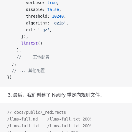
        verbose: 
true
,
        disable: 
false
,
        threshold: 
10240
,
        algorithm: 
'gzip'
,
        ext: 
'.gz'
,
      }),
      llmstxt
()
    ],
    // ... 其他配置
  },
  // ... 其他配置
})
最后，我们创建了 Netlify 重定向规则文件：
// docs/public/_redirects
/llms-full.md    /llms-full.txt 200!
/llms-full.txt   /llms-full.txt 200!