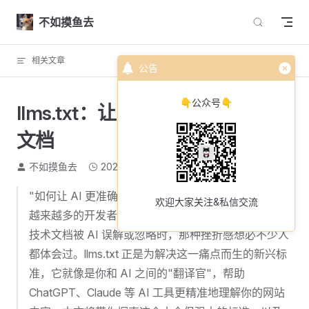
Skip to content
不如摸鱼去
相关文章
回到顶部
公告
👇公众号👇
llms.txt：让 AI 更好地理解你的
文档
不如摸鱼去
2026-04-18
1721 个字
7 分钟
"如何让 AI 更准确地理解我的文档？" 这个问题困扰着
欢迎大家关注&私信交流
越来越多的开发者。当我们花费大量时间精心编写的
技术文档被 AI 误解或忽略时，那种挫折感想必不少人
都体会过。llms.txt 正是为解决这一痛点而生的新兴标
准，它就像是你和 AI 之间的"翻译官"，帮助
ChatGPT、Claude 等 AI 工具更精准地理解你的网站