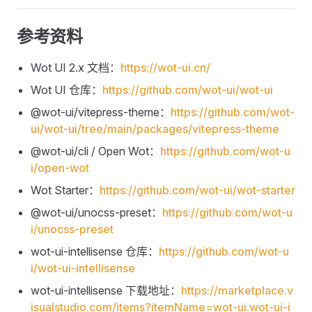
参考资料
Wot UI 2.x 文档：
https://wot-ui.cn/
Wot UI 仓库：
https://github.com/wot-ui/wot-ui
@wot-ui/vitepress-theme：
https://github.com/wot-
ui/wot-ui/tree/main/packages/vitepress-theme
@wot-ui/cli / Open Wot：
https://github.com/wot-u
i/open-wot
Wot Starter：
https://github.com/wot-ui/wot-starter
@wot-ui/unocss-preset：
https://github.com/wot-u
i/unocss-preset
wot-ui-intellisense 仓库：
https://github.com/wot-u
i/wot-ui-intellisense
wot-ui-intellisense 下载地址：
https://marketplace.v
isualstudio.com/items?itemName=wot-ui.wot-ui-i