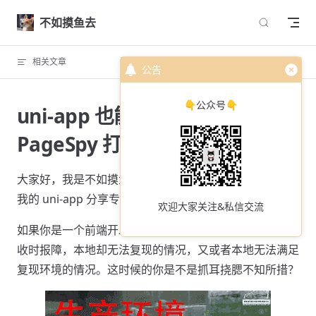
Skip to content
不如摸鱼去
相关文章
回到顶部
公告
👇公众号👇
uni-app 也能远程调试？使用
PageSpy 打开调试的新大门！
大家好，我是不如摸鱼去，wot-ui 的“主理人”，欢迎来到
我的 uni-app 分享专栏。
欢迎大家关注&私信交流
如果你是一个前端开发，我想你肯定经历过测试、项目验
收时报障，本地却无法复现的情况，又或者本地无法满足
复现环境的情况。这时候的你是不是抓耳挠腮不知所措？