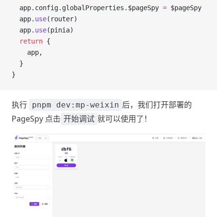
  app.config.globalProperties.$pageSpy 
=
 $pageSpy
  app.
use
(router)
  app.
use
(pinia)
  return
 {
    app,
  }
}
执行
后，我们打开部署的
pnpm dev:mp-weixin
PageSpy 点击
就可以使用了！
开始调试