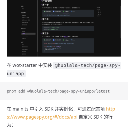
在 wot-starter 中安装
@huolala-tech/page-spy-
uniapp
pnpm add @huolala-tech/page-spy-uniapp@latest
在 main.ts 中引入 SDK 并实例化，可通过配置项
http
s://www.pagespy.org/#/docs/api
自定义 SDK 的行
为：