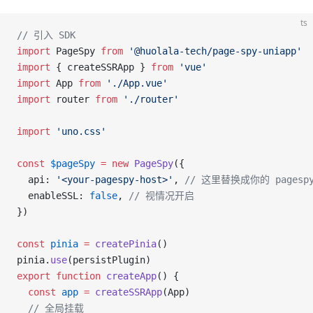
ts
// 引入 SDK
import
 PageSpy 
from
 '@huolala-tech/page-spy-uniapp'
import
 { createSSRApp } 
from
 'vue'
import
 App 
from
 './App.vue'
import
 router 
from
 './router'
import
 'uno.css'
const
 $pageSpy
 =
 new
 PageSpy
({
  api: 
'<your-pagespy-host>'
, 
// 这里替换成你的 pagesp
  enableSSL: 
false
, 
// 视情况开启
})
const
 pinia
 =
 createPinia
()
pinia.
use
(persistPlugin)
export
 function
 createApp
() {
  const
 app
 =
 createSSRApp
(App)
  // 全局挂载