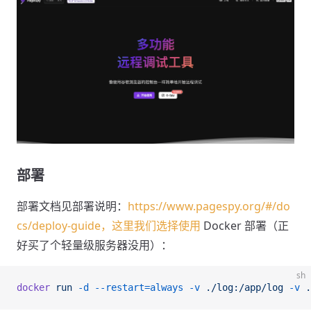
部署
部署文档见部署说明：
https://www.pagespy.org/#/do
cs/deploy-guide，这里我们选择使用
Docker 部署（正
好买了个轻量级服务器没用）：
sh
docker
 run
 -d
 --restart=always
 -v
 ./log:/app/log
 -v
 .